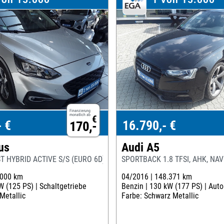
Finanzierung
monatlich ab
€
- €
16.790,- €
170,-
us
Audi A5
T HYBRID ACTIVE S/S (EURO 6D)
SPORTBACK 1.8 TFSI, AHK, NA
.000 km
04/2016 |
148.371 km
W (125 PS) |
Schaltgetriebe
Benzin |
130 kW (177 PS) |
Auto
 Metallic
Farbe: Schwarz Metallic