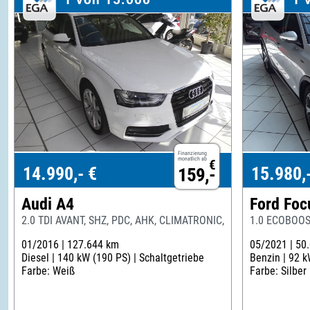
Finanzierung
monatlich ab
€
14.990,- €
15.980,
159,-
Audi A4
Ford Foc
2.0 TDI AVANT, SHZ, PDC, AHK, CLIMATRONIC, XENON
1.0 ECOBOOS
01/2016 |
127.644 km
05/2021 |
50
Diesel |
140 kW (190 PS) |
Schaltgetriebe
Benzin |
92 k
Farbe: Weiß
Farbe: Silber