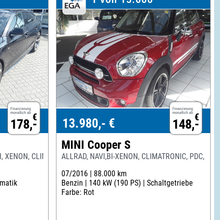
Finanzierung
Finanzierung
monatlich ab
monatlich ab
€
€
13.980,- €
178,-
148,-
MINI Cooper S
VI, XENON, CLIMATRONIC
ALLRAD, NAVI,BI-XENON, CLIMATRONIC, PDC, T
07/2016 |
88.000 km
matik
Benzin |
140 kW (190 PS) |
Schaltgetriebe
Farbe: Rot